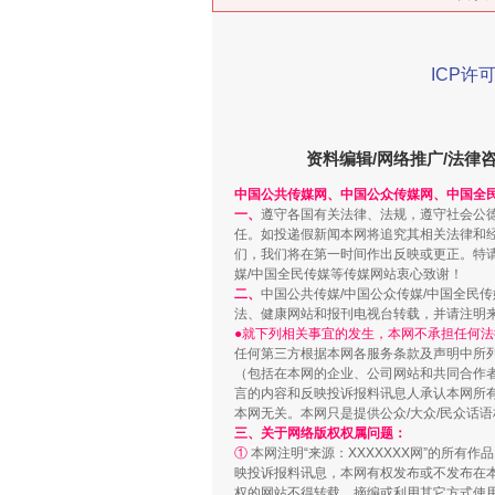
ICP许可
在谋一域中谋全局
资料编辑/网络推广/法律
中国公共传媒网、中国公众传媒网、中国全
一、
遵守各国有关法律、法规，遵守社会公
任。如投递假新闻本网将追究其相关法律和
们，我们将在第一时间作出反映或更正。特
媒/中国全民传媒等传媒网站衷心致谢！
二、
中国公共传媒/中国公众传媒/中国全民
法、健康网站和报刊电视台转载，并请注明
●就下列相关事宜的发生，本网不承担任何法
任何第三方根据本网各服务条款及声明中所
（包括在本网的企业、公司网站和共同合作
言的内容和反映投诉报料讯息人承认本网所
习近平的博鳌关键词
本网无关。本网只是提供公众/大众/民众话
三、关于网络版权权属问题：
①
本网注明“来源：XXXXXXX网”的所有
映投诉报料讯息，本网有权发布或不发布在
权的网站不得转载、摘编或利用其它方式使用