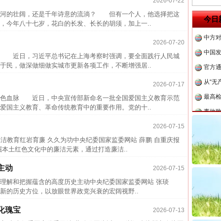
2026-07-22
四川省
河的壮阔，还是千年诗意的流淌？ 但有一个人，他选择把这
今日
今年八十七岁，花白的长发、长长的胡须，加上一..
中方对
中国发
2026-07-20
官方
 近日，习近平总书记在上海考察时强调，要全面践行人民城
于民，做深做细做实城市更新各项工作，不断增强居..
从“无
2026-07-17
最高
色血脉 近日，中央宣传部新命名一批全国爱国主义教育示范
事故致
爱国主义教育、革命传统教育中的重要作用。党的十..
近期涉
2026-07-15
半生相
廉洁教育红岩育廉 久久为功中央纪委国家监委网站 薛鹏 自重庆报
一纸欠
土红色文化中的廉洁元素，通过打造廉洁..
26万
主动
2026-07-15
杨天
刻理解和把握蕴含的高度历史主动中央纪委国家监委网站 张琰
传销头
新的历史方位，以放眼世界政党兴衰的宏阔视野..
四川省
化瑰宝
2026-07-13
中方对