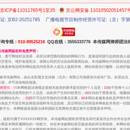
京ICP备11011765号1至35
京公网安备 11010502051457
证: 京B2-20251785
广播电视节目制作经营许可证:（京）字第3
今年投资意愿榜揭晓
咨询专线：
010-89525216
QQ在线：3555333776 本传媒网律师团
民传媒网版权和免责声明：
德，遵守网络职业道德，承担法律范围内因你的网络行为，直接或间接引起的给他人或
经济责任。维护各国宪法，保障公民的言论自由和新闻自由。本传媒网站中的部份信息
请来函来电说明本网站提供内容系本人或法人版权所有，网站有权先行撤除，以保护版
传媒等传媒网站，由众全影视文化传媒（北京）有限公司独家协办发布广告。欢迎合法
来源，并可添加相应链接。
律责任：⑴
本网根据法律规定或相关政府的要求提供您的个人信息；
⑵
由于您将个人
列明的情况使用您的个人信息，由此所产生的纠纷责任；
⑷
任何由于黑客攻击、电脑病
者的网站在内）；
⑸
因不可抗拒导致的任何事态后果；
⑹
本网在各服务条款及声明中列
有条款方可留言和反映投诉报料等讯息投稿，其证明你已经阅读本网条款并承担一切因
语权平台。本网根据各国新法律和国际互联网有关规定将不定期更新本声明。
魏明亮严重违纪违法案透视
作品，版权均属于XXXXXXX网所有。本传媒网站拥有管理笔名和代表某些合作伙伴在
本网及本网所属网站的一切权力。你在本传媒网站留言板发表的评论和投稿，本网站有
本网上述作品。已经本网授权使用作品的单位或网站，应在授权范围内使用，并注明“来