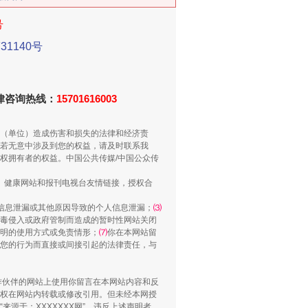
号
1140号
新中国诞生的见证
法律咨询热线：
15701616003
（单位）造成伤害和损失的法律和经济责
若无意中涉及到您的权益，请及时联系我
权拥有者的权益。中国公共传媒/中国公众传
、健康网站和报刊电视台友情链接，授权合
信息泄漏或其他原因导致的个人信息泄漏；
⑶
毒侵入或政府管制而造成的暂时性网站关闭
明的使用方式或免责情形；
⑺
你在本网站留
您的行为而直接或间接引起的法律责任，与
千亩耕地变“别墅”
合作伙伴的网站上使用你留言在本网站内容和反
权在网站内转载或修改引用。但未经本网授
源于：XXXXXXX网”。违反上述声明者，