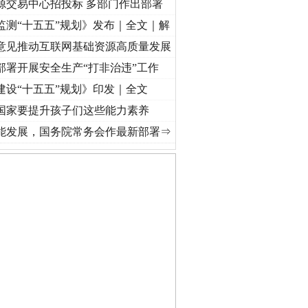
源交易中心招投标 多部门作出部署
监测“十五五”规划》发布｜全文｜解
意见推动互联网基础资源高质量发展
部署开展安全生产“打非治违”工作
建设“十五五”规划》印发｜全文
国家要提升孩子们这些能力素养
视频]
牢记初心使命 奋进复兴征程丨“转折之城”激荡..
·[视频]
牢记初心使命 奋进复兴征程丨
能发展，国务院常务会作最新部署⇒
私家车群死群伤事故多发..
守，一别两宽：这场老年..
条伤亲情 巡回调解促和..
保费，离婚时为何要分走一..
誉，不得录用为公务员
目出狱后办书院暴力管教..