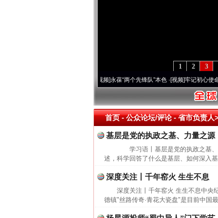
1
2
3
20周年 深刻改变雪域高原..
·[视频]
永葆“两个先锋队”本色
·[视频]
牢记初心使命 奋进
首页
- 公众论坛/评论 -
省市负责人>
基层是党的执政之基、力量之源
学习语丨基层是党的执政之基、
述，科学回答了什么是基层、如何深入基
深度关注丨千年窑火 生生不息
深度关注丨千年窑火 生生不息中央纪
德镇"丝路传奇·青花大瓷盘"是目前中国