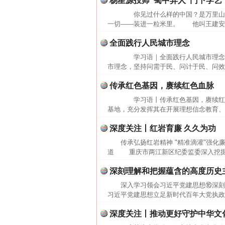
杨星源投师“蜀中异人”门下学艺
你见过什么样的中国？是万里山
一切——装进一粒米里。 他叫王建安，
全面践行人民城市理念
学习语｜全面践行人民城市理念
市理念，坚持问需于民、问计于民、问效
传承红色基因，赓续红色血脉
学习语丨传承红色基因，赓续红
基地，充分发挥其在开展理想信念教育、
深度关注丨红岩育廉 久久为功
传承弘扬红岩精神 "精准滴灌"强化
道 重庆市两江新区纪委监委深入挖掘本
深刻理解和把握蕴含的高度历史
深入学习领会习近平党建思想⑯深
习近平党建思想立足新时代百年大党执政
深度关注丨推动更好守护中华文