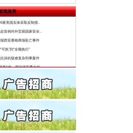
公安厅征集新型黑恶违法..
新闻推荐
6家美国实体采取反制措..
起首例对外贸易国家安全..
通报西安赛格商场坠亡事件
产可执”到“全额执行”
检抗诉的疑难复杂刑事案件
5死1伤，四川省安委会挂..
私家车群死群伤事故多发..
守，一别两宽：这场老年..
条伤亲情 巡回调解促和..
保费，离婚时为何要分走一..
誉，不得录用为公务员
目出狱后办书院暴力管教..
公安厅征集新型黑恶违法..
6家美国实体采取反制措..