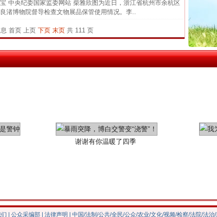
宝 中央纪委国家监委网站 柴雅欣图为近日，浙江省杭州市余杭区
良渚博物院督导检查文物展品保管使用情况。李..
中国发
茶叶“炒上天”
官方
信息
首页
上页
下页
末页
共 111 页
从“无
最高
事故致
谢谢有你温暖了四季
我们
|
公众采编部
|
法律声明
| 中国/法制/公共/全民/公众/农业/文化/视频/检察/法院/法治