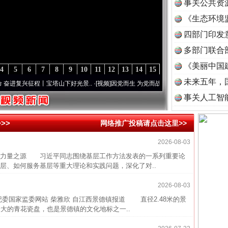
事关公共资
《生态环境
读
四部门印发
多部门联合
《美丽中国
4
5
6
7
8
9
10
11
12
13
14
15
未来五年，
复兴征程丨宝塔山下好光景..
·[视频]
因党而生 为党而战——百年“纪”事⑧加强纪律..
·[
事关人工智
>>
网络推广投稿请点击这里>>
2026-08-03
近期涉
力量之源 习近平同志围绕基层工作方法发表的一系列重要论
半生相
层、如何服务基层等重大理论和实践问题，深化了对..
一纸欠
2026-08-03
26万
委国家监委网站 柴雅欣 自江西景德镇报道 直径2.48米的景
最大的青花瓷盘，也是景德镇的文化地标之一..
杨天
传销头