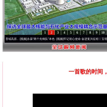
1
2
3
4
5
6
7
8
9
10
高原..
·[视频]
永葆“两个先锋队”本色
·[视频]
牢记初心使命 奋进复兴征程丨宝塔山下好光
首页
»
视频新闻
一首歌的时间，