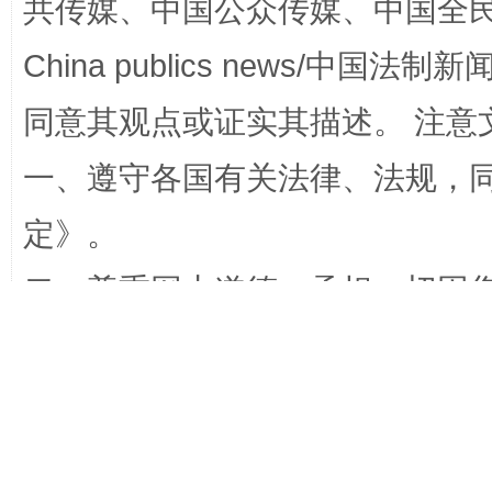
共传媒、中国公众传媒、中国全民传媒Ch
China publics news/中国法制新闻
同意其观点或证实其描述。 注意
生物
“刷贴”乱象丛生
一、遵守各国有关法律、法规，
定
》。
二、尊重网上道德，承担一切因
三、中国公共传媒、中国公众传媒、中国全
国公众新闻China publics news/中
揭批美国五大"原罪"
"炒
等传媒网站拥有管理笔名和留言