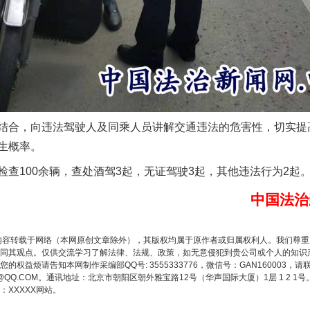
谢谢有你温暖了四季
合，向违法驾驶人及同乘人员讲解交通违法的危害性，切实提
生概率。
100余辆，查处酒驾3起，无证驾驶3起，其他违法行为2起
中国法治
内容转载于网络（本网原创文章除外），其版权均属于原作者或归属权利人。我们尊
今年投资意愿榜揭晓
同其观点。仅供交流学习了解法律、法规、政策，如无意侵犯到贵公司或个人的知识
权益烦请告知本网制作采编部QQ号: 3555333776，微信号：GAN160003，请
3776@QQ.COM。通讯地址：北京市朝阳区朝外雅宝路12号（华声国际大厦）1层 1 
XXXXX网站。