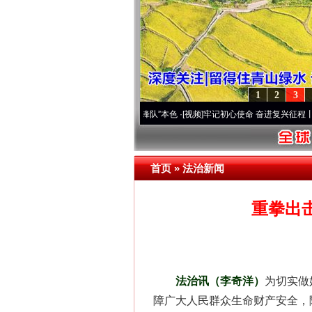
1
2
3
原..
·[视频]
永葆“两个先锋队”本色
·[视频]
牢记初心使命 奋进复兴征程丨宝塔山下好光景
首页
»
法治新闻
重拳出
法治讯（李奇洋）
为切实做
障广大人民群众生命财产安全，