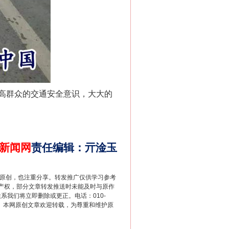
法官巧妙执行解纠纷
高群众的交通安全意识，大大的
。
新闻网
责任编辑
：
亓淦玉
重原创，也注重分享。转发推广仅供学习参考
新中国诞生的见证
产权，部分文章转发推送时未能及时与原作
联系我们将立即删除或更正。电话：010-
2 1号。本网原创文章欢迎转载，为尊重和维护原