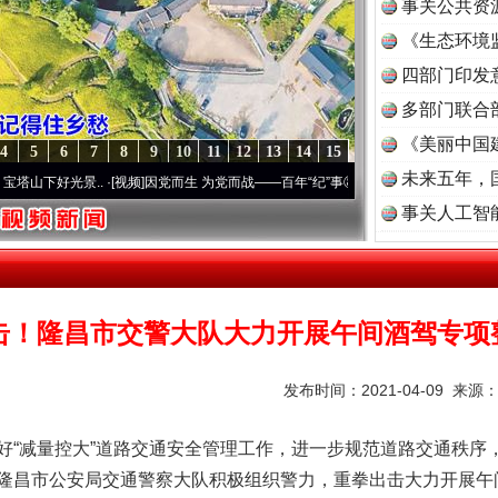
事关公共资
《生态环境
读
四部门印发
多部门联合
《美丽中国
4
5
6
7
8
9
10
11
12
13
14
15
未来五年，
..
·[视频]
因党而生 为党而战——百年“纪”事⑧加强纪律..
·[视频]
牢记初心使命 奋进复
事关人工智
击！隆昌市交警大队大力开展午间酒驾专项
发布时间：2021-04-09 来源
好“减量控大”道路交通安全管理工作，进一步规范道路交通秩序
隆昌市公安局交通警察大队积极组织警力，重拳出击大力开展午