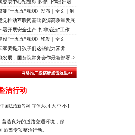
源交易中心招投标 多部门作出部署
监测“十五五”规划》发布｜全文｜解
意见推动互联网基础资源高质量发展
部署开展安全生产“打非治违”工作
建设“十五五”规划》印发｜全文
国家要提升孩子们这些能力素养
兴征程丨“转折之城”激荡..
·[视频]
牢记初心使命 奋进复兴征程丨红船起航处 潮起..
·[
能发展，国务院常务会作最新部署⇒
网络推广投稿请点击这里>>
整治行动
：
中国法治新闻网
字体大小[
大
中
小
]
，营造良好的道路交通环境，保
间酒驾专项整治行动。