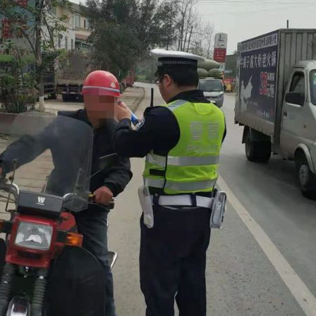
茶叶“炒上天”