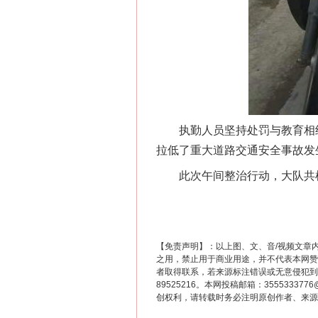
这是一记警钟！
执勤人员坚持处罚与教育相结
拉低了重大道路交通安全事故发
此次午间整治行动，大队共检查
【免责声明】：以上图、文、音/视频文章
在谋一域中谋全局
之用，禁止用于商业用途，并不代表本网赞
者取得联系，若来源标注错误或无意侵犯到您的
89525216。本网投稿邮箱：355533
创权利，请转载时务必注明原创作者、来源：