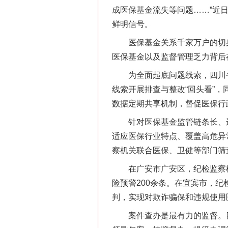
成医保基金流失等问题……”近
鲜明信号。
医保基金关系千家万户的切身
医保基金以及监督管理乏力背后
为全面起底问题线索，四川省
线索开展排查与整改“回头看”
网上购药对药下症？
数据定期共享机制，督促医保行
针对医保基金监管链条长、违
适应医保行业特点、覆盖高危异
察机关联合医保、卫健等部门筛查
在广安市广安区，纪检监察机
险预警200余条。在宜宾市，纪
判，实现对欺诈骗保和违规使用
案件查办是最有力的监督。四