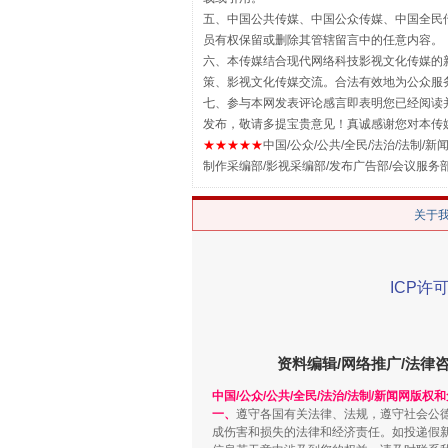
五、中国公共传媒、中国公众传媒、中国全民传媒China 
员有权保留或删除其管辖留言中的任意内容。
六、本传媒结合现代网络科技影视文化传媒的新
策、影视文化传媒交流。合法有效地为公众服
七、参与本网发表评论感言即表明您已经阅读并
发布，敬请多提宝贵意见！真诚感谢您对本传
★★★★★
中国/公众/公共/全民/法治/法制/新闻
制作采编部/影视采编部/发布广告部/会议服务
关于
站台名比不上好声名
ICP许可
资料编辑/网络推广/法律
中国/公众/公共/全民/法治/法制/新闻网版权
一、
遵守各国有关法律、法规，遵守社会公
成伤害和损失的法律和经济责任。如投递假