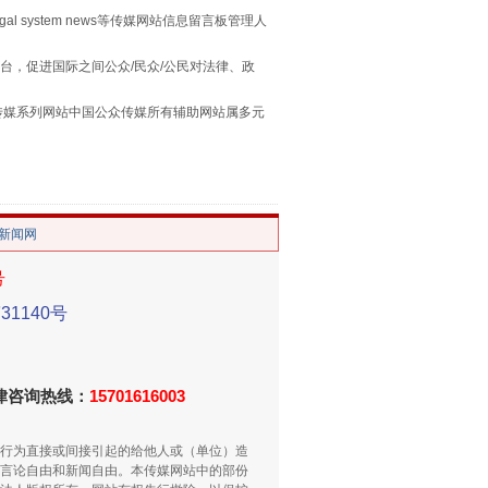
egal system news等传媒网站信息留言板管理人
台，促进国际之间公众/民众/公民对法律、政
本传媒系列网站中国公众传媒所有辅助网站属多元
。
/新闻网
“谁都不怕”的他落马了
号
1140号
法律咨询热线：
15701616003
行为直接或间接引起的给他人或（单位）造
言论自由和新闻自由。本传媒网站中的部份