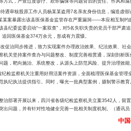
谢谢有你温暖了四季
等方式，严查过度诊疗、欺诈骗保等问题背后的责任、作风和腐
遇审核股原工作人员杨某某盗用7名亲友身份信息，编造虚假
”杨某某案暴露出该县医保基金监管存在严重漏洞——本应相互制
该县纪委监委启动“一案双查”，对5名失职失责的党员干部严肃
，追回医保基金374万余元，形成有力震慑。
促治同步推进，致力实现案件办理政治效果、纪法效果、社会
察机关坚持案件查办与问题整改、制度完善相贯通，深刻剖析医
问题，靶向施治、系统整改，从源头上防范风险、提升治理效能
纪检监察机关注重用好用活案件资源，全面梳理医保基金管理
今年投资意愿榜揭晓
范执纪执法提供指引。同时，曝光一批典型案例，摄制警示教育
部署开展以来，四川省各级纪检监察机关立案3542人，留置2
突出问题，并有针对性地健全完善一批相关制度机制。（通讯员
中国