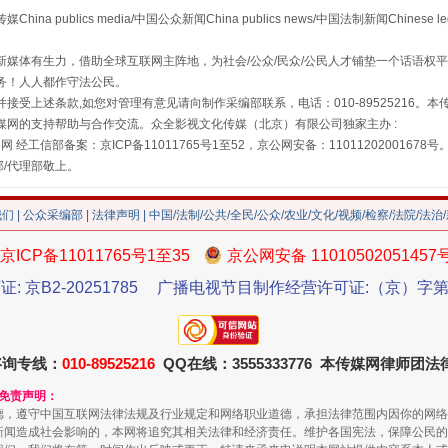
publics media/中国公众新闻China publics news/中国法制新闻Chinese l
媒体有生力，借助全球互联网主阵地，为社会/公众/民众/公民人才铺垫一个话语权平
务！人人都作守法公民。
接受上述条款,如您对管理有意见请向制作采编部联系，电话：010-89525216。
媒网的支持帮助与合作交流。众全影视文化传媒（北京）有限公司独家主办 :
网 经工信部备案：京ICP备11011765号1至52，京公网安备：11011202001678号
部/代理部敬上。
我们
|
公众采编部
|
法律声明
| 中国/法制/公共/全民/公众/农业/文化/视频/检察/法院/法治
京ICP备11011765号1至35
京公网安备 11010502051457
走近一线检察官
证: 京B2-20251785
广播电视节目制作经营许可证:（京）字第3
咨询专线：
010-89525216
QQ在线：3555333776 本传媒网律师团
和免责声明：
德，遵守中国互联网法律法规及行业规定和网络职业道德，承担法律范围内因你的网络
新闻造成社会影响的，本网将追究其相关法律和经济责任。维护各国宪法，保障公民的