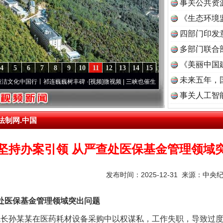
事关公共资
《生态环境
读
四部门印发
多部门联合
《美丽中国
4
5
6
7
8
9
10
11
12
13
14
15
未来五年，
中国行丨祁连巍巍树丰碑
·[视频]
微视频 | 三峡也催生？揭秘生态调度“流量密..
·[视频]
廉
事关人工智
法制网.中国
坚持办案引领 从严查处医保基金管理领域
发布时间：2025-12-31 来源：
中央
处医保基金管理领域突出问题
长孙某某在医药耗材设备采购中以权谋私，工作失职，导致过度