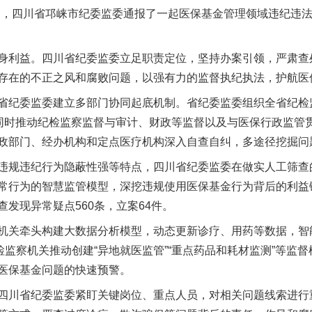
日，四川省邛崃市纪委监委通报了一起医保基金管理领域违纪违
利益。四川省纪委监委立足职责定位，坚持办案引领，严肃查
存在的不正之风和腐败问题，以强有力的监督执纪执法，护航医
纪委监委建立多部门协同起底机制。省纪委监委组织全省纪检
，同时推动纪检监察监督与审计、财政等监督以及与医保行政监管
茶叶“炒上天”
政部门、经办机构和定点医疗机构深入自查自纠，多途径挖掘问
规违纪行为隐蔽性强等特点，四川省纪委监委在做实人工筛查
常行为的智慧监管模型，深挖违规使用医保基金行为背后的利益
发现异常疑点560条，立案64件。
关牵头构建大数据分析模型，动态更新诊疗、用药等数据，智能
检监察机关推动创建“异地就医监管”“重点药品和耗材监测”等监
医保基金问题的快速预警。
川省纪委监委紧盯关键岗位、重点人员，对相关问题线索进行