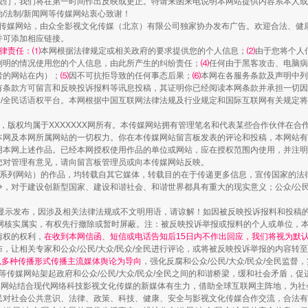
我们，我们将在第一时间作出反映或更正。特请来函来电说明本网站提供内容系本人或
治/法制/新闻网等传媒网站衷心致谢！
新闻网等传媒网站，由众全影视文化传媒（北京）有限公司独家协办发布广告。欢迎合法、
并可添加相应链接。
藏房
除了知识还要"留白"
律责任：⑴
本网根据法律规定或相关政府的要求提供您的个人信息；
⑵
由于您将个人
列明的情况使用您的个人信息，由此所产生的纠纷责任；
⑷
任何由于黑客攻击、电脑病
者的网站在内）；
⑸
因不可抗拒导致的任何事态后果；
⑹
本网在各服务条款及声明中列
有条款方可留言和反映投诉报料等讯息投稿，其证明你已经阅读本网条款并承担一切因
民众/全民话语权平台。本网根据中国互联网法律法规及行业规定和国际互联网有关规定
作品，版权均属于XXXXXXX网所有。本传媒网站拥有管理笔名和代表某些合作伙伴在
本网及本网所属网站的一切权力。你在本传媒网站留言板发表的评论和投稿，本网站有
本网上述作品。已经本网授权使用作品的单位或网站，应在授权范围内使用，并注明“来
您对管理有意见，请向留言板管理员或向本传媒网站反映。
本传媒系列网站）的作品，均转载自其它媒体，转载目的在于传递更多信息，宣传国家的
，对于建设创新型国家、建设和谐社会、和谐世界都具有重大的现实意义；公众/公民/
显示发布，因涉及相关法律法规或不文明用语，请谅解！如因被反映投诉报料和投稿
网核实属实，有权先行撤除或暂时屏蔽。注：被反映投诉举报或报料的个人或单位，
送你一朵小红花
情权的权利，
在收到本网信函、短信或电话告知后15日内不作出回应，我们将视为默
，让相关专家和公众/公民/大众/民众/全民进行评论，或将被反映投诉举报的内容转
网以多种传播形式传播主流媒体舆论为导向
，强化反腐和公众/公民/大众/民众/全民监
等传媒网站架起政府和公众/公民/大众/民众/全民之间的和谐桥梁，缓和社会矛盾，
媒网站结合现代网络科技影视文化传媒的新媒体有生力，借助全球互联网主阵地，为社会
全民对社会公共意识、法律、政策、科技、健康、安全与影视文化传媒合作交流，合法有效