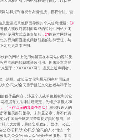
法人版权所有，网站有权先行撤除，以保护
健康网站和报刊电视台友情链接，授权合法、健
用生命托举生命
信息泄漏或其他原因导致的个人信息泄漏；
⑶
毒侵入或政府管制而造成的暂时性网站关闭
明的使用方式或免责情形；
⑺
你在本网站留
您的行为而直接或间接引起的法律责任，与
将不定期更新本声明。
合作伙伴的网站上使用你留言在本网站内容和反
权在网站内转载或修改引用。但未经本网授
源于：XXXXXXX网”。违反上述声明者，
法律、法规、政策及文化和展示国家的国际形
大众/民众/全民勇于担任文化使者与和平使
的部份作品内容，涉及个人或单位版权和其它
本网根据有关法律法规规定，为维护举报人和
侵吞公款13万，颠沛流离20年
认。（不作回应的其责任自负）
根据投诉人的
至所涉相关部门领导。未加盖公章，并不代表
督，实为中国向全球发展营造良好舆论氛围。通
促进社会大发展，最终实现政府、媒体、公众/
公众/公民/大众/民众/全民的人才铺垫一个
地为公众/公民/大众/民众/全民服务。本网