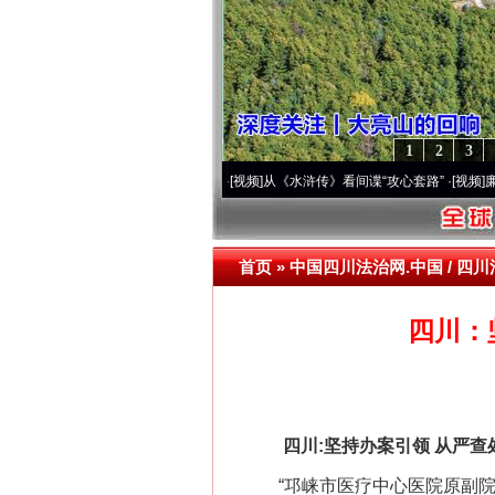
1
2
3
时间，读懂乐至的“诗与远方”
·[视频]
从《水浒传》看间谍“攻心套路”
·[视频]
廉洁文化
首页
»
中国四川法治网.中国 / 四川
四川：
四川:坚持办案引领 从严查
“邛崃市医疗中心医院原副院