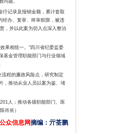
法官巧妙执行解纠纷
败问题。
诊疗记录及报销金额，累计套取
约的经办、复审、终审权限，被违
追责，并以此案为切入点深入整治
效果相统一。”四川省纪委监委
保基金管理职能部门与行业领域
。
全流程的廉政风险点，研究制定
新中国诞生的见证
片，推动从业人员以案为鉴、堵
01人；推动各级职能部门、医
 陈肖依）
公众信息网
摘编
：
亓荃鹏