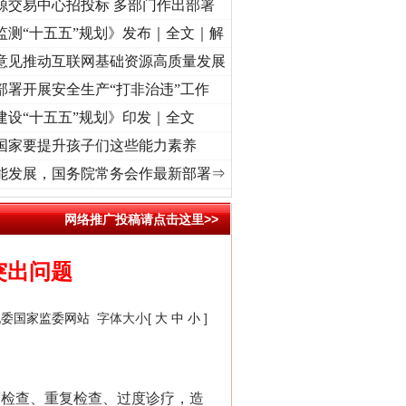
源交易中心招投标 多部门作出部署
监测“十五五”规划》发布｜全文｜解
意见推动互联网基础资源高质量发展
部署开展安全生产“打非治违”工作
建设“十五五”规划》印发｜全文
国家要提升孩子们这些能力素养
洁文化中国行 | 遵义：雄关漫道展新颜..
·[视频]
衣柜里的秘密
·[视频]
深度关注丨春天里
能发展，国务院常务会作最新部署⇒
网络推广投稿请点击这里>>
突出问题
纪委国家监委网站
字体大小[
大
中
小
]
检查、重复检查、过度诊疗，造