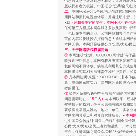
信息若无意中涉及到您的权益，请及时联系
版权拥有者的权益。中国/公众/公共/全民/法
二、
中国/公众/公共/全民/法治/法制/
康网站和报刊电视台转载，并请注明来源，
漫山遍野的桃花与雪山、麦地、白
●就下列相关事宜的发生，本网不承担任何法
任何第三方根据本网各服务条款及声明中所
（包括在本网的企业、公司网站和共同合作
言的内容和反映投诉报料信息人承认本网所
本网无关。本网只是提供公众/公民/大众/
三、关于网络版权权属问题：
①
本网注明“来源：XXXXXXX网”的所有
映投诉报料信息，本网有权发布或不发布在
权的网站不得转载、摘编或利用其它方式使用
本网将追究其相关法律责任和经济责任。如
②
凡本网注明“来源：XXXXXXX”（非
象，增强国家软实力，参与国际新闻舆论竞争
者的重任。
③
如你所反映投诉报料和投稿的部份内容未
问题需即时在
（15日内）
与本网联系，经本
招工难、用工荒背后
被举报人的权利，任何公民都有陈述权和知
要求将被举报人姓名、地址、单位、实名公布
本网赞同其观点和对其真实性负责。
● 本
过中国公众传媒/中国公共传媒/中国全民传媒
公民/大众/民众/全民三者的和谐统一。本传
平台，促进国际之间公众/公民/大众/民众/