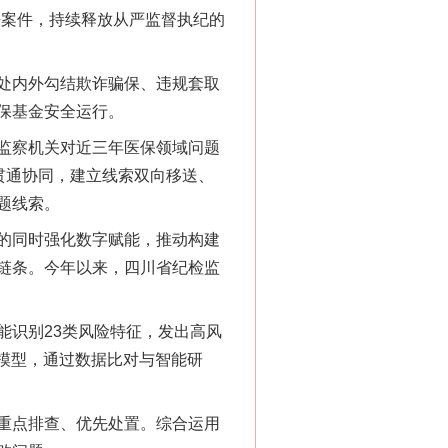
法案件，持续释放从严监督执纪的
处内外勾结欺诈骗保、违规套取
保基金安全运行。
监察机关对近三年医保领域问题
贯通协同，建立线索双向移送、
“神药”背后的真相
题线索。
的同时强化数字赋能，推动构建
链条。今年以来，四川省纪检监
识别23类风险特征，发出高风
督模型，通过数据比对与智能研
重点排查、优先处置。综合运用