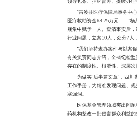
这是一记警钟！
领导包案、挂牌督办、提级办理
“雷波县医疗保障局事务中心待
医疗救助资金68.25万元……
规集中赋予一人。查清事实后，
行业问题，立案10人，处分7人
“我们坚持查办案件与以案促改
有关负责同志介绍，全省纪检监
存在的制度性、根源性、深层次
为做实“后半篇文章”，四川省
工作手册，为精准发现问题、规
在谋一域中谋全局
塞漏洞。
医保基金管理领域突出问题整治
药机构整改一批侵害群众利益的