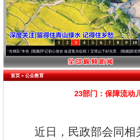
1
2
3
4
5
6
7
8
9
10
队”本色
·[视频]
牢记初心使命 奋进复兴征程丨宝塔山下好光景..
·[视频]
因党而生 为党而
首页
»
公众教育
23部门：保障流动
近日，民政部会同相关