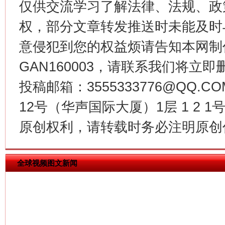
仅供交流学习了解法律、法规、政
权，部分文章转发推送时未能及时
意侵犯到您的权益烦请告知本网制作采编
GAN160003，请联系我们将立即删
今
投稿邮箱：3555333776@QQ
在谋一域中谋全局
12号（华声国际大厦）1层 1 2
原创权利，请转载时务必注明原创作
全球视频图文新闻
习近平的博鳌关键词
魏明亮