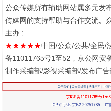
公众传媒所有辅助网站属多元发
网上购药对药下症？
传媒网的支持帮助与合作交流。
主办 :
★★★★★
中国/公众/公共/全民/
备11011765号1至52，京公网安备：
制作采编部/影视采编部/发布广告
这是一记警钟！
谢
关于我们
|
公众采编部
|
法律声明
| 中国
京ICP备11011765号1至3
ICP许可证: 京B2-20251785
广