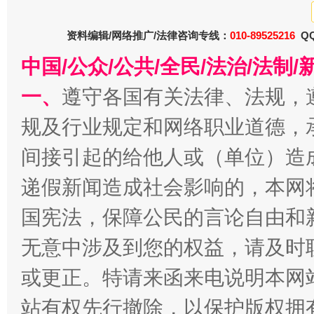
资料编辑/网络推广/法律咨询专线：
010-89525216
QQ
中国/公众/公共/全民/法治/法
今
在谋一域中谋全局
一、
遵守各国有关法律、法规，
规及行业规定和网络职业道德，
间接引起的给他人或（单位）造
递假新闻造成社会影响的，本网
国宪法，保障公民的言论自由和
无意中涉及到您的权益，请及时
习近平的博鳌关键词
或更正。特请来函来电说明本网
魏明亮
站有权先行撤除，以保护版权拥有者