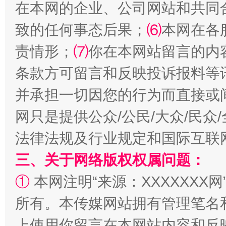
在本网的企业、公司网站和共同
揭批美国五大"原罪"
"炒
致的任何事态后果；
⑹
本网在各
责情形；
⑺
你在本网站留言的内
条款方可留言和反映投诉报料等
并承担一切因您的行为而直接或
网只是提供公众/公民/大众/民
法律法规及行业规定和国际互联
解纷+调解+退费，一次搞定
三、关于网络版权权属问题：
①
本网注明“来源：XXXXXXX网
所有。本传媒网站拥有管理笔名
上使用你留言在本网站内容和反