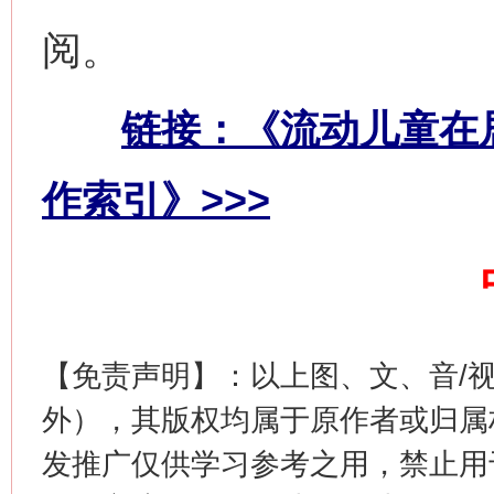
阅。
网上购药对药下症？
链接：《流动儿童在
作索引》>>>
【免责声明】：以上图、文、音/
这是一记警钟！
谢
外），其版权均属于原作者或归属
发推广仅供学习参考之用，禁止用